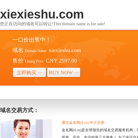
xiexieshu.com
您正在访问的域名可以转让!This domain name is for sale!
一口价出售中！
域名
xiexieshu.com
Domain Name:
售价
CNY 2597.00
Listing Price:
立即购买
BUY NOW
>>
>>
域名交易方式：
通过金名网(4.cn) 中介交易
金名网(4.cn)是全球领先的域名交易服务机
简单、安全、专业的第三方服务！ 为了保证交