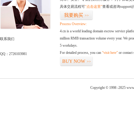
具体交易流程可
“点击这里”
查看或咨询support@
我要购买
>>
Process Overview:
4.cn is a world leading domain escrow service plat
million RMB transaction volume every year. We promi
联系我们
5 workdays.
For detailed process, you can
“visit here”
or contact
QQ：2726103981
BUY NOW
>>
Copyright © 1998 -2025 www.